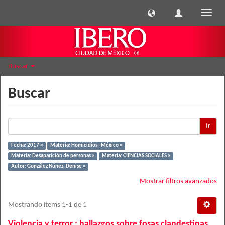
Cambi
naveg
Buscar
Buscar
Ir
Fecha: 2017 ×
Materia: Homicidios - México ×
Materia: Desaparición de personas ×
Materia: CIENCIAS SOCIALES ×
Autor: González Núñez, Denise ×
Mostrar filtros avanzados
Mostrando ítems 1-1 de 1
Violencia y terror : hallazgos sobre fosas clandestinas