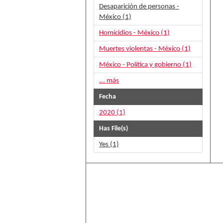
Desaparición de personas -
México (1)
Homicidios - México (1)
Muertes violentas - México (1)
México - Política y gobierno (1)
... más
Fecha
2020 (1)
Has File(s)
Yes (1)