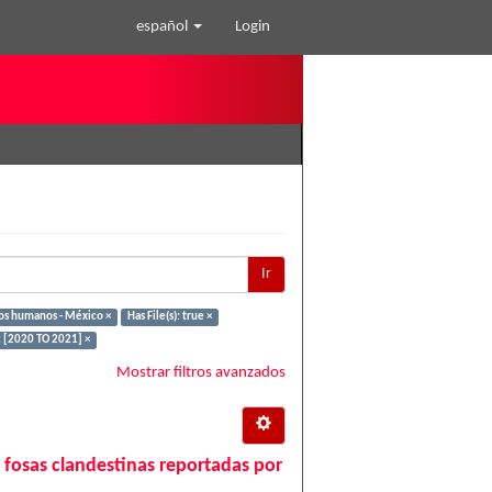
español
Login
Ir
os humanos - México ×
Has File(s): true ×
 [2020 TO 2021] ×
Mostrar filtros avanzados
 fosas clandestinas reportadas por