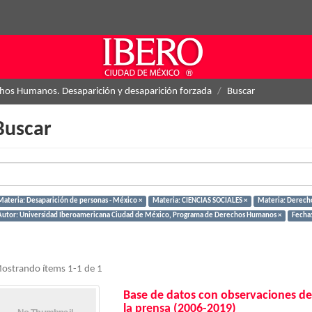
hos Humanos. Desaparición y desaparición forzada
Buscar
Buscar
Materia: Desaparición de personas - México ×
Materia: CIENCIAS SOCIALES ×
Materia: Derech
Autor: Universidad Iberoamericana Ciudad de México, Programa de Derechos Humanos ×
Fecha:
ostrando ítems 1-1 de 1
Base de datos con observaciones de
la prensa (2006-2019)