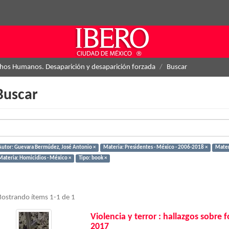
hos Humanos. Desaparición y desaparición forzada
Buscar
Buscar
Autor: Guevara Bermúdez, José Antonio ×
Materia: Presidentes - México - 2006-2018 ×
Mater
Materia: Homicidios - México ×
Tipo: book ×
ostrando ítems 1-1 de 1
Violencia y terror : hallazgos sobre
2017