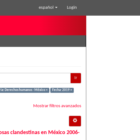
español
Login
Ir
ia: Derechos humanos - México ×
Fecha: 2019 ×
Mostrar filtros avanzados
 fosas clandestinas en México 2006-