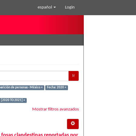
español
Login
Ir
arición de personas - México ×
Fecha: 2020 ×
 [2020 TO 2021] ×
Mostrar filtros avanzados
 fosas clandestinas reportadas por