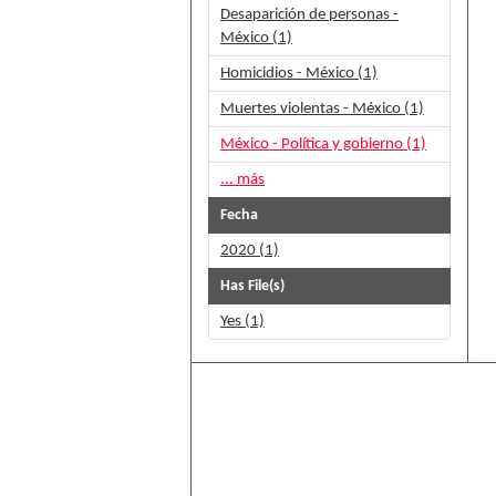
Desaparición de personas -
México (1)
Homicidios - México (1)
Muertes violentas - México (1)
México - Política y gobierno (1)
... más
Fecha
2020 (1)
Has File(s)
Yes (1)