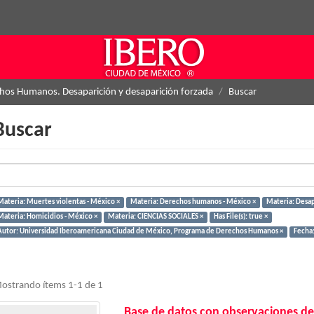
hos Humanos. Desaparición y desaparición forzada
Buscar
Buscar
Materia: Muertes violentas - México ×
Materia: Derechos humanos - México ×
Materia: Desap
Materia: Homicidios - México ×
Materia: CIENCIAS SOCIALES ×
Has File(s): true ×
Autor: Universidad Iberoamericana Ciudad de México, Programa de Derechos Humanos ×
Fecha:
ostrando ítems 1-1 de 1
Base de datos con observaciones de