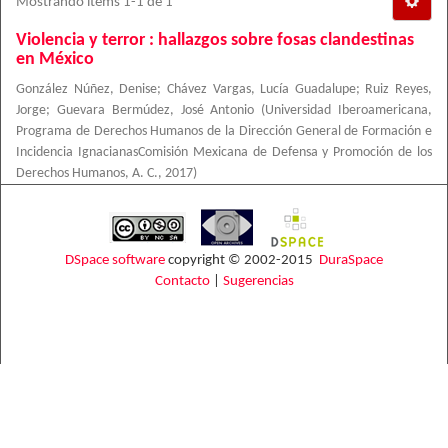
Mostrando ítems 1-1 de 1
Violencia y terror : hallazgos sobre fosas clandestinas
en México
González Núñez, Denise
;
Chávez Vargas, Lucía Guadalupe
;
Ruiz Reyes,
Jorge
;
Guevara Bermúdez, José Antonio
(
Universidad Iberoamericana,
Programa de Derechos Humanos de la Dirección General de Formación e
Incidencia IgnacianasComisión Mexicana de Defensa y Promoción de los
Derechos Humanos, A. C.
,
2017
)
DSpace software
copyright © 2002-2015
DuraSpace
Contacto
|
Sugerencias