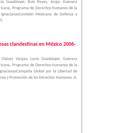
cía Guadalupe
;
Ruiz Reyes, Jorge
;
Guevara
ricana, Programa de Derechos Humanos de la
a IgnacianasComisión Mexicana de Defensa y
7
)
 fosas clandestinas en México 2006-
;
Chávez Vargas, Lucía Guadalupe
;
Guevara
ricana, Programa de Derechos Humanos de la
IgnacianasCampaña Global por la Libertad de
ensa y Promoción de los Derechos Humanos, A.