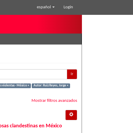
español
Login
Ir
 violentas - México ×
Autor: Ruiz Reyes, Jorge ×
Mostrar filtros avanzados
 fosas clandestinas en México