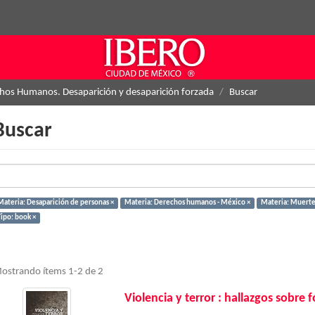
hos Humanos. Desaparición y desaparición forzada
Buscar
Buscar
Materia: Desaparición de personas ×
Materia: Derechos humanos - México ×
Materia: Muertes
Tipo: book ×
ostrando ítems 1-2 de 2
Violencia y terror : hallazgos sobre