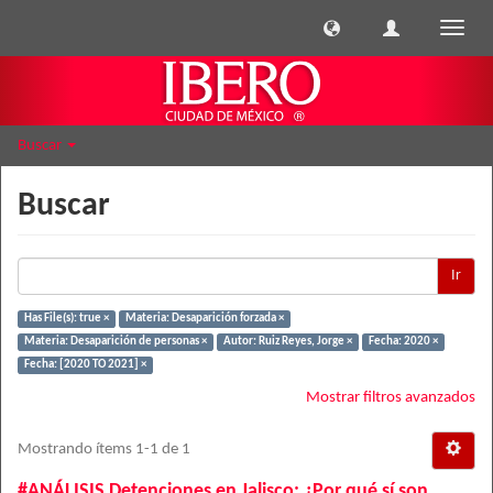
Cambi
naveg
Buscar
Buscar
Ir
Has File(s): true ×
Materia: Desaparición forzada ×
Materia: Desaparición de personas ×
Autor: Ruiz Reyes, Jorge ×
Fecha: 2020 ×
Fecha: [2020 TO 2021] ×
Mostrar filtros avanzados
Mostrando ítems 1-1 de 1
#ANÁLISIS Detenciones en Jalisco: ¿Por qué sí son