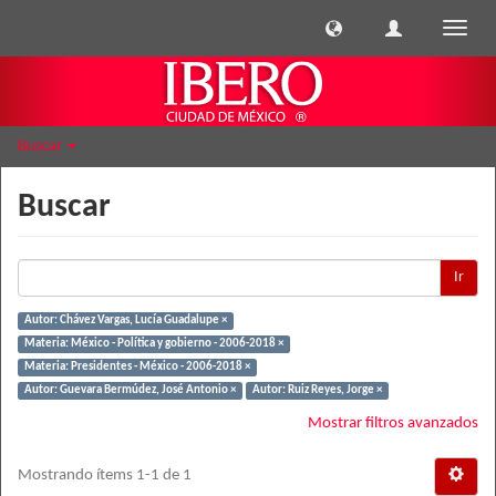
Cambi
naveg
Buscar
Buscar
Ir
Autor: Chávez Vargas, Lucía Guadalupe ×
Materia: México - Política y gobierno - 2006-2018 ×
Materia: Presidentes - México - 2006-2018 ×
Autor: Guevara Bermúdez, José Antonio ×
Autor: Ruiz Reyes, Jorge ×
Mostrar filtros avanzados
Mostrando ítems 1-1 de 1