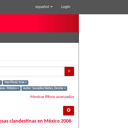
español
Login
Ir
×
Has File(s): true ×
nos - México ×
Autor: González Núñez, Denise ×
Mostrar filtros avanzados
 fosas clandestinas en México 2006-