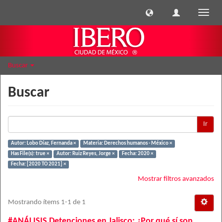
Cambi
naveg
Buscar
Buscar
Ir
Autor: Lobo Díaz, Fernanda ×
Materia: Derechos humanos - México ×
Has File(s): true ×
Autor: Ruiz Reyes, Jorge ×
Fecha: 2020 ×
Fecha: [2020 TO 2021] ×
Mostrar filtros avanzados
Mostrando ítems 1-1 de 1
#ANÁLISIS Detenciones en Jalisco: ¿Por qué sí son