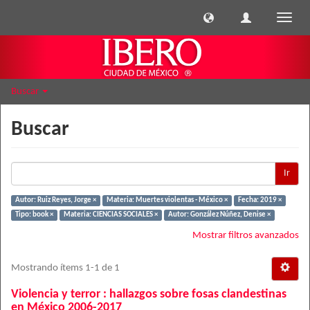
Cambi
naveg
Buscar
Buscar
Ir
Autor: Ruiz Reyes, Jorge ×
Materia: Muertes violentas - México ×
Fecha: 2019 ×
Tipo: book ×
Materia: CIENCIAS SOCIALES ×
Autor: González Núñez, Denise ×
Mostrar filtros avanzados
Mostrando ítems 1-1 de 1
Violencia y terror : hallazgos sobre fosas clandestinas
en México 2006-2017