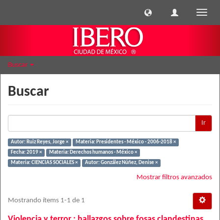
Cambi
naveg
Buscar
Buscar
Ir
Autor: Ruiz Reyes, Jorge ×
Materia: Presidentes - México - 2006-2018 ×
Fecha: 2019 ×
Materia: Derechos humanos - México ×
Materia: CIENCIAS SOCIALES ×
Autor: González Núñez, Denise ×
Mostrar filtros avanzados
Mostrando ítems 1-1 de 1
Violencia y terror : hallazgos sobre fosas clandestinas