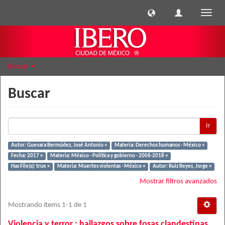
Cambi
naveg
Buscar
Buscar
Ir
Autor: Guevara Bermúdez, José Antonio ×
Materia: Derechos humanos - México ×
Fecha: 2017 ×
Materia: México - Política y gobierno - 2006-2018 ×
Has File(s): true ×
Materia: Muertes violentas - México ×
Autor: Ruiz Reyes, Jorge ×
Mostrar filtros avanzados
Mostrando ítems 1-1 de 1
Violencia y terror : hallazgos sobre fosas clandestinas