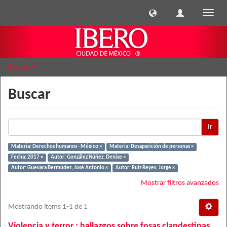
Cambi
naveg
Buscar
Buscar
Ir
Materia: Derechos humanos - México ×
Materia: Desaparición de personas ×
Fecha: 2017 ×
Autor: González Núñez, Denise ×
Autor: Guevara Bermúdez, José Antonio ×
Autor: Ruiz Reyes, Jorge ×
Mostrar filtros avanzados
Mostrando ítems 1-1 de 1
Violencia y terror : hallazgos sobre fosas clandestinas