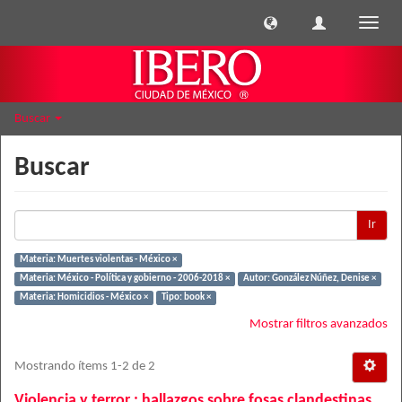
Cambi
naveg
Buscar
Buscar
Ir
Materia: Muertes violentas - México ×
Materia: México - Política y gobierno - 2006-2018 ×
Autor: González Núñez, Denise ×
Materia: Homicidios - México ×
Tipo: book ×
Mostrar filtros avanzados
Mostrando ítems 1-2 de 2
Violencia y terror : hallazgos sobre fosas clandestinas