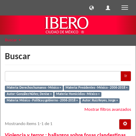
Cambi
naveg
Buscar
Buscar
Ir
Materia: Derechos humanos - México ×
Materia: Presidentes - México - 2006-2018 ×
Autor: González Núñez, Denise ×
Materia: Homicidios - México ×
Materia: México - Política y gobierno - 2006-2018 ×
Autor: Ruiz Reyes, Jorge ×
Mostrar filtros avanzados
Mostrando ítems 1-1 de 1
Violencia y terror : hallazgos sobre fosas clandestinas