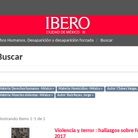
hos Humanos. Desaparición y desaparición forzada
Buscar
Buscar
Materia: Derechos humanos - México ×
Materia: Homicidios - México ×
Autor: Chávez Vargas,
Materia: Muertes violentas - México ×
Autor: Ruiz Reyes, Jorge ×
ostrando ítems 1-1 de 1
Violencia y terror : hallazgos sobre
2017