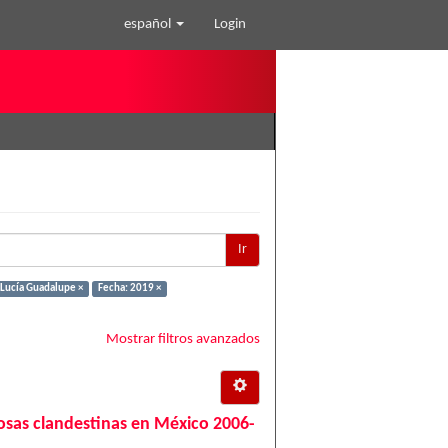
español
Login
Ir
 Lucía Guadalupe ×
Fecha: 2019 ×
Mostrar filtros avanzados
 fosas clandestinas en México 2006-