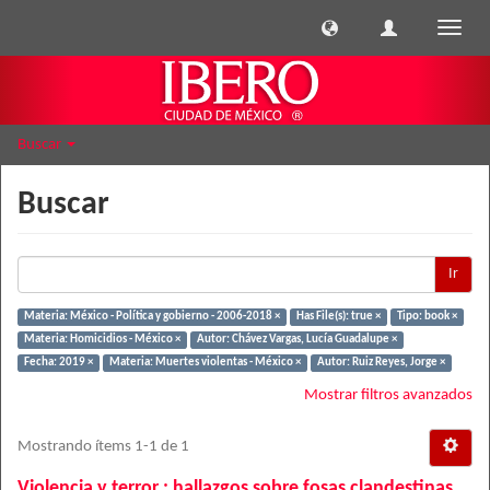
Cambi
naveg
Buscar
Buscar
Ir
Materia: México - Política y gobierno - 2006-2018 ×
Has File(s): true ×
Tipo: book ×
Materia: Homicidios - México ×
Autor: Chávez Vargas, Lucía Guadalupe ×
Fecha: 2019 ×
Materia: Muertes violentas - México ×
Autor: Ruiz Reyes, Jorge ×
Mostrar filtros avanzados
Mostrando ítems 1-1 de 1
Violencia y terror : hallazgos sobre fosas clandestinas