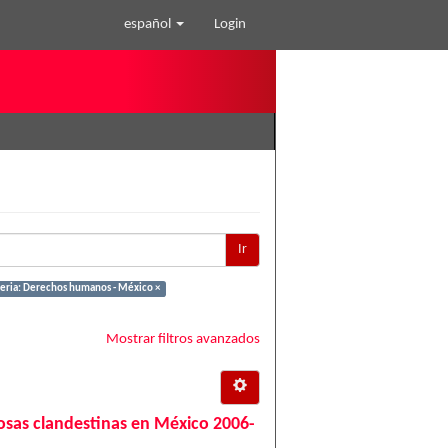
español
Login
Ir
eria: Derechos humanos - México ×
Mostrar filtros avanzados
 fosas clandestinas en México 2006-