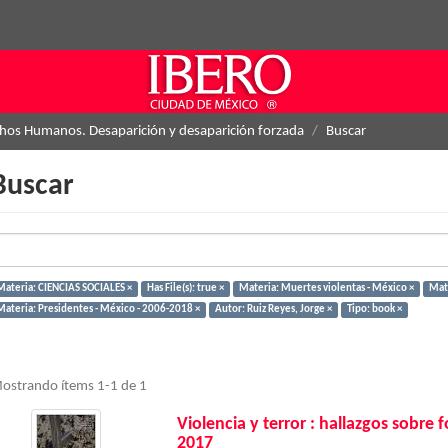
hos Humanos. Desaparición y desaparición forzada
Buscar
Buscar
Materia: CIENCIAS SOCIALES ×
Has File(s): true ×
Materia: Muertes violentas - México ×
Mat
Materia: Presidentes - México - 2006-2018 ×
Autor: Ruiz Reyes, Jorge ×
Tipo: book ×
ostrando ítems 1-1 de 1
Violencia y terror : hallazgos sobre
2017