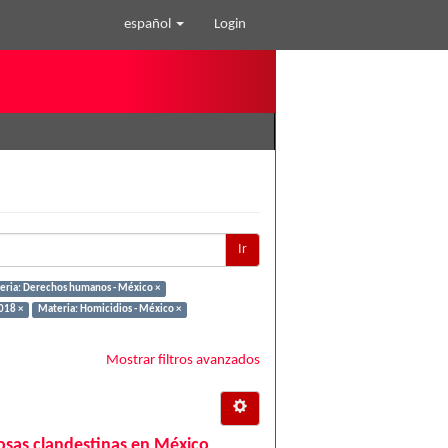
español
Login
Ir
eria: Derechos humanos - México ×
018 ×
Materia: Homicidios - México ×
Mostrar filtros avanzados
 fosas clandestinas en México