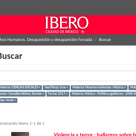
hos Humanos. Desaparición y desaparición forzada
Buscar
Buscar
Materia: CIENCIAS SOCIALES ×
Has File(s): true ×
Materia: Muertes violentas - México ×
Mat
Autor: González Núñez, Denise ×
Fecha: 2017 ×
Materia: México - Política y gobierno - 2006-2
Tipo: book ×
ostrando ítems 1-1 de 1
Violencia y terror : hallazgos sobre