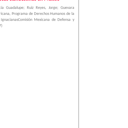
cía Guadalupe
;
Ruiz Reyes, Jorge
;
Guevara
ricana, Programa de Derechos Humanos de la
a IgnacianasComisión Mexicana de Defensa y
7
)