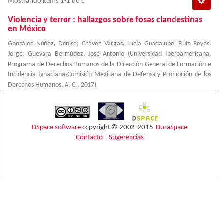
Mostrando ítems 1-1 de 1
Violencia y terror : hallazgos sobre fosas clandestinas
en México
González Núñez, Denise
;
Chávez Vargas, Lucía Guadalupe
;
Ruiz Reyes,
Jorge
;
Guevara Bermúdez, José Antonio
(
Universidad Iberoamericana,
Programa de Derechos Humanos de la Dirección General de Formación e
Incidencia IgnacianasComisión Mexicana de Defensa y Promoción de los
Derechos Humanos, A. C.
,
2017
)
DSpace software
copyright © 2002-2015
DuraSpace
Contacto
|
Sugerencias