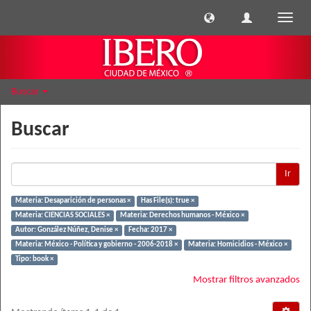
Cambi
naveg
Buscar
Buscar
Ir
Materia: Desaparición de personas ×
Has File(s): true ×
Materia: CIENCIAS SOCIALES ×
Materia: Derechos humanos - México ×
Autor: González Núñez, Denise ×
Fecha: 2017 ×
Materia: México - Política y gobierno - 2006-2018 ×
Materia: Homicidios - México ×
Tipo: book ×
Mostrar filtros avanzados