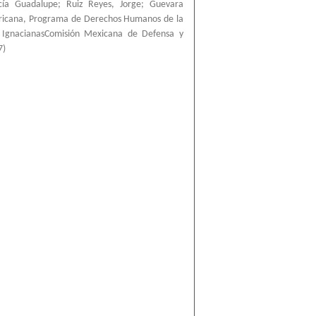
cía Guadalupe
;
Ruiz Reyes, Jorge
;
Guevara
ricana, Programa de Derechos Humanos de la
a IgnacianasComisión Mexicana de Defensa y
7
)