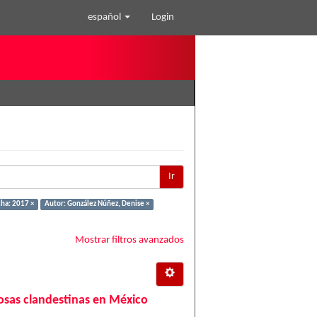
español
Login
Ir
ha: 2017 ×
Autor: González Núñez, Denise ×
Mostrar filtros avanzados
 fosas clandestinas en México