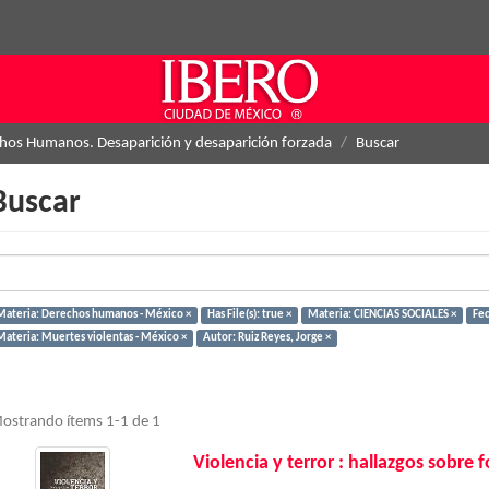
hos Humanos. Desaparición y desaparición forzada
Buscar
Buscar
Materia: Derechos humanos - México ×
Has File(s): true ×
Materia: CIENCIAS SOCIALES ×
Fec
Materia: Muertes violentas - México ×
Autor: Ruiz Reyes, Jorge ×
ostrando ítems 1-1 de 1
Violencia y terror : hallazgos sobre