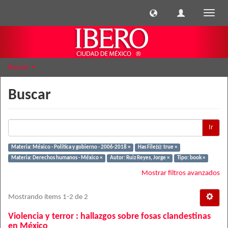
Cambi
naveg
Buscar
Buscar
Ir
Materia: México - Política y gobierno - 2006-2018 ×
Has File(s): true ×
Materia: Derechos humanos - México ×
Autor: Ruiz Reyes, Jorge ×
Tipo: book ×
Mostrar filtros avanzados
Mostrando ítems 1-2 de 2
Violencia y terror : hallazgos sobre fosas clandestinas
en México