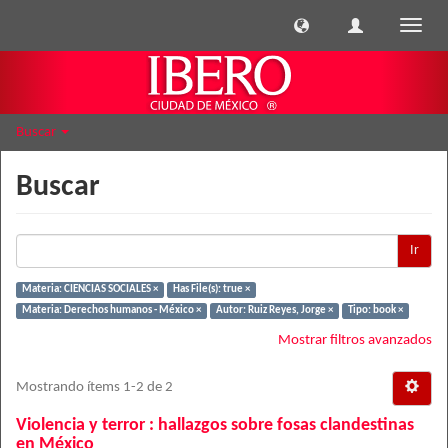
Cambi
naveg
Buscar
Buscar
Ir
Materia: CIENCIAS SOCIALES ×
Has File(s): true ×
Materia: Derechos humanos - México ×
Autor: Ruiz Reyes, Jorge ×
Tipo: book ×
Mostrar filtros avanzados
Mostrando ítems 1-2 de 2
Violencia y terror : hallazgos sobre fosas clandestinas
en México