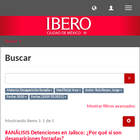
Cambi
naveg
Buscar
Buscar
Ir
Materia: Desaparición forzada ×
Has File(s): true ×
Autor: Ruiz Reyes, Jorge ×
Fecha: 2020 ×
Fecha: [2020 TO 2021] ×
Mostrar filtros avanzados
Mostrando ítems 1-1 de 1
#ANÁLISIS Detenciones en Jalisco: ¿Por qué sí son
desapariciones forzadas?