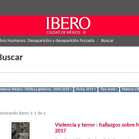
hos Humanos. Desaparición y desaparición forzada
Buscar
Buscar
Materia: México - Política y gobierno - 2006-2018 ×
Fecha: 2019 ×
Tipo: book ×
Materia: CI
ostrando ítems 1-1 de 1
Violencia y terror : hallazgos sobre
2017