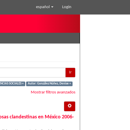
español
Login
Ir
ENCIAS SOCIALES ×
Autor: González Núñez, Denise ×
Mostrar filtros avanzados
 fosas clandestinas en México 2006-