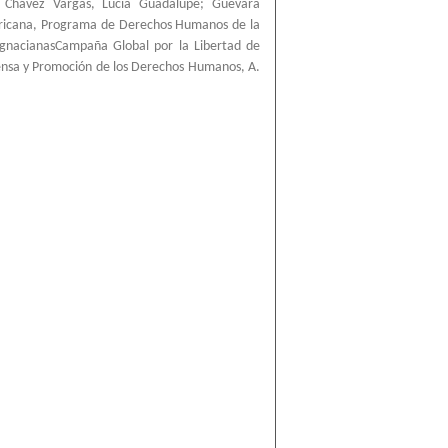
;
Chávez Vargas, Lucía Guadalupe
;
Guevara
ricana, Programa de Derechos Humanos de la
IgnacianasCampaña Global por la Libertad de
ensa y Promoción de los Derechos Humanos, A.