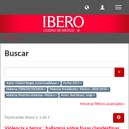
Cambi
naveg
Buscar
Buscar
Ir
Autor: Chávez Vargas, Lucía Guadalupe ×
Fecha: 2019 ×
Materia: CIENCIAS SOCIALES ×
Materia: Presidentes - México - 2006-2018 ×
Materia: Muertes violentas - México ×
Autor: Ruiz Reyes, Jorge ×
Mostrar filtros avanzados
Mostrando ítems 1-1 de 1
Violencia y terror : hallazgos sobre fosas clandestinas