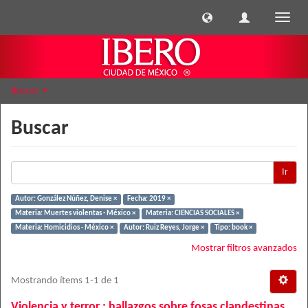
Cambi
naveg
Buscar
Buscar
Ir
Autor: González Núñez, Denise ×
Fecha: 2019 ×
Materia: Muertes violentas - México ×
Materia: CIENCIAS SOCIALES ×
Materia: Homicidios - México ×
Autor: Ruiz Reyes, Jorge ×
Tipo: book ×
Mostrar filtros avanzados
Mostrando ítems 1-1 de 1
Violencia y terror : hallazgos sobre fosas clandestinas