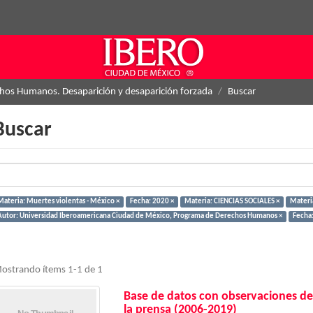
hos Humanos. Desaparición y desaparición forzada
Buscar
Buscar
Materia: Muertes violentas - México ×
Fecha: 2020 ×
Materia: CIENCIAS SOCIALES ×
Materi
Autor: Universidad Iberoamericana Ciudad de México, Programa de Derechos Humanos ×
Fecha:
ostrando ítems 1-1 de 1
Base de datos con observaciones de
la prensa (2006-2019)