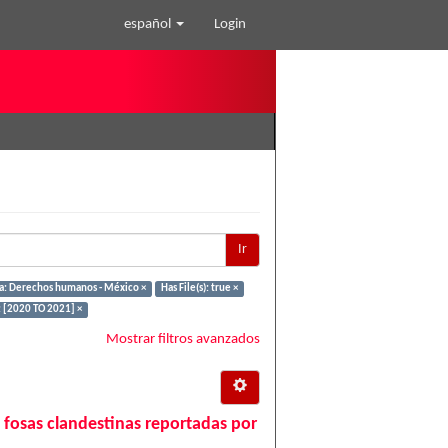
español
Login
Ir
a: Derechos humanos - México ×
Has File(s): true ×
 [2020 TO 2021] ×
Mostrar filtros avanzados
 fosas clandestinas reportadas por