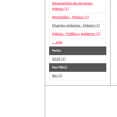
Desaparición de personas -
México (1)
Homicidios - México (1)
Muertes violentas - México (1)
México - Política y gobierno (1)
... más
Fecha
2020 (1)
Has File(s)
Yes (1)