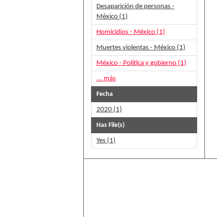
Desaparición de personas -
México (1)
Homicidios - México (1)
Muertes violentas - México (1)
México - Política y gobierno (1)
... más
Fecha
2020 (1)
Has File(s)
Yes (1)