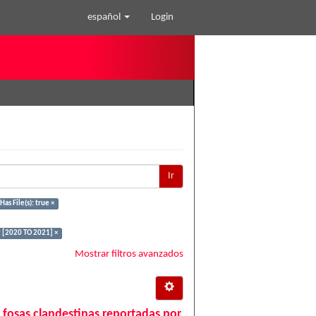
español
Login
Ir
Has File(s): true ×
 [2020 TO 2021] ×
Mostrar filtros avanzados
 fosas clandestinas reportadas por