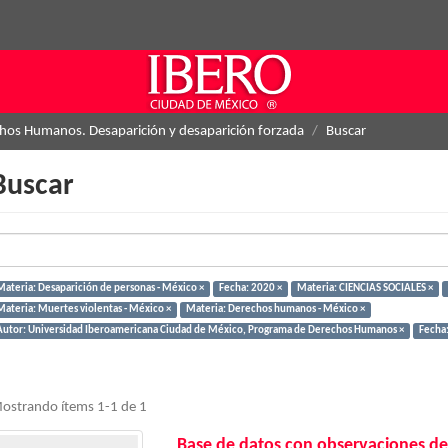
hos Humanos. Desaparición y desaparición forzada
Buscar
Buscar
Materia: Desaparición de personas - México ×
Fecha: 2020 ×
Materia: CIENCIAS SOCIALES ×
Materia: Muertes violentas - México ×
Materia: Derechos humanos - México ×
Autor: Universidad Iberoamericana Ciudad de México, Programa de Derechos Humanos ×
Fecha:
ostrando ítems 1-1 de 1
Base de datos con observaciones de