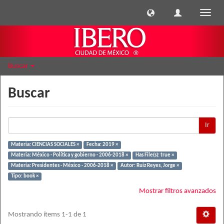
Cambi
naveg
Buscar
Buscar
Ir
Materia: CIENCIAS SOCIALES ×
Fecha: 2019 ×
Materia: México - Política y gobierno - 2006-2018 ×
Has File(s): true ×
Materia: Presidentes - México - 2006-2018 ×
Autor: Ruiz Reyes, Jorge ×
Tipo: book ×
Mostrar filtros avanzados
Mostrando ítems 1-1 de 1