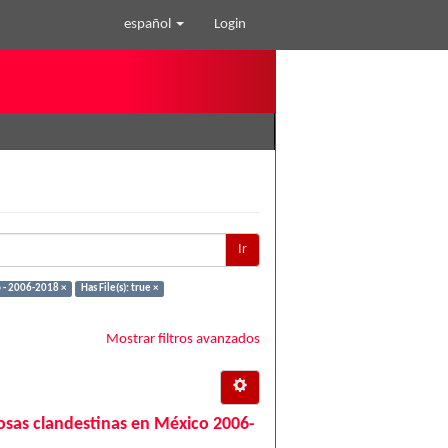
español
Login
Ir
o - 2006-2018 ×
Has File(s): true ×
Mostrar filtros avanzados
 fosas clandestinas en México 2006-