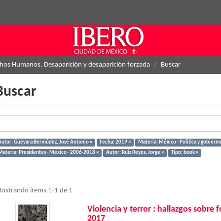
hos Humanos. Desaparición y desaparición forzada
Buscar
Buscar
Autor: Guevara Bermúdez, José Antonio ×
Fecha: 2019 ×
Materia: México - Política y gobiern
Materia: Presidentes - México - 2006-2018 ×
Autor: Ruiz Reyes, Jorge ×
Tipo: book ×
ostrando ítems 1-1 de 1
Violencia y terror : hallazgos sobre
2017