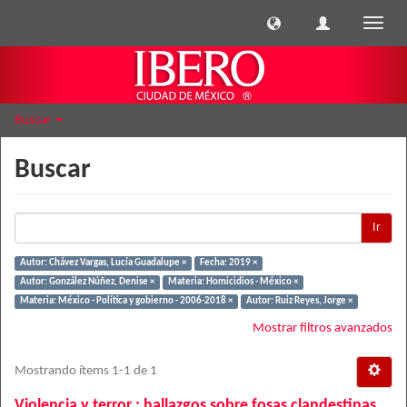
Cambi
naveg
Buscar
Buscar
Ir
Autor: Chávez Vargas, Lucía Guadalupe ×
Fecha: 2019 ×
Autor: González Núñez, Denise ×
Materia: Homicidios - México ×
Materia: México - Política y gobierno - 2006-2018 ×
Autor: Ruiz Reyes, Jorge ×
Mostrar filtros avanzados
Mostrando ítems 1-1 de 1
Violencia y terror : hallazgos sobre fosas clandestinas