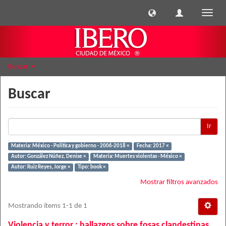
Cambi
naveg
Buscar
Buscar
Ir
Materia: México - Política y gobierno - 2006-2018 ×
Fecha: 2017 ×
Autor: González Núñez, Denise ×
Materia: Muertes violentas - México ×
Autor: Ruiz Reyes, Jorge ×
Tipo: book ×
Mostrar filtros avanzados
Mostrando ítems 1-1 de 1
Violencia y terror : hallazgos sobre fosas clandestinas