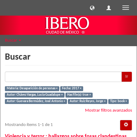
Cambi
naveg
Buscar
Buscar
Ir
Materia: Desaparición de personas ×
Fecha: 2017 ×
Autor: Chávez Vargas, Lucía Guadalupe ×
Has File(s): true ×
Autor: Guevara Bermúdez, José Antonio ×
Autor: Ruiz Reyes, Jorge ×
Tipo: book ×
Mostrar filtros avanzados
Mostrando ítems 1-1 de 1
Violencia y terror : hallazgos sobre fosas clandestinas