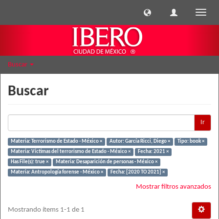
Cambi
naveg
Buscar
Buscar
Ir
Materia: Terrorismo de Estado - México ×
Autor: García Ricci, Diego ×
Tipo: book ×
Materia: Víctimas del terrorismo de Estado - México ×
Fecha: 2021 ×
Has File(s): true ×
Materia: Desaparición de personas - México ×
Materia: Antropología forense - México ×
Fecha: [2020 TO 2021] ×
Mostrar filtros avanzados
Mostrando ítems 1-1 de 1