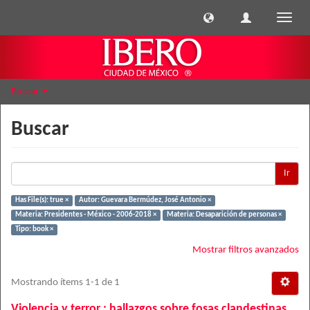
Cambi
naveg
Buscar
Buscar
Ir
Has File(s): true ×
Autor: Guevara Bermúdez, José Antonio ×
Materia: Presidentes - México - 2006-2018 ×
Materia: Desaparición de personas ×
Tipo: book ×
Mostrar filtros avanzados
Mostrando ítems 1-1 de 1
Violencia y terror : hallazgos sobre fosas clandestinas