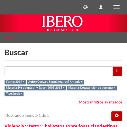
Cambi
naveg
Buscar
Buscar
Ir
Fecha: 2019 ×
Autor: Guevara Bermúdez, José Antonio ×
Materia: Presidentes - México - 2006-2018 ×
Materia: Desaparición de personas ×
Tipo: book ×
Mostrar filtros avanzados
Mostrando ítems 1-1 de 1
Violencia y terror : hallazgos sobre fosas clandestinas