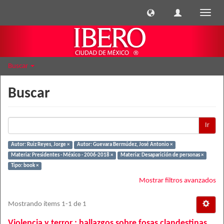
Cambi
naveg
Buscar
Buscar
Ir
Autor: Ruiz Reyes, Jorge ×
Autor: Guevara Bermúdez, José Antonio ×
Materia: Presidentes - México - 2006-2018 ×
Materia: Desaparición de personas ×
Tipo: book ×
Mostrar filtros avanzados
Mostrando ítems 1-1 de 1
Violencia y terror : hallazgos sobre fosas clandestinas