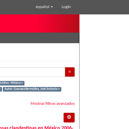
español
Login
Ir
cidios - México ×
×
Autor: Guevara Bermúdez, José Antonio ×
Mostrar filtros avanzados
 fosas clandestinas en México 2006-