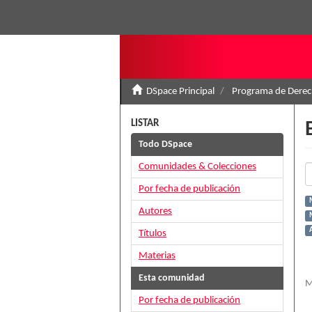
DSpace Principal
Programa de Derec
LISTAR
Todo DSpace
Comunidades & Colecciones
Por fecha de publicación
Autores
A
Títulos
Materias
Esta comunidad
M
Por fecha de publicación