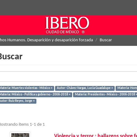
hos Humanos. Desaparición y desaparición forzada
Buscar
Buscar
Materia: Muertes violentas - México ×
Autor: Chávez Vargas, Lucía Guadalupe ×
Materia: Homi
Materia: México - Política y gobierno - 2006-2018 ×
Materia: Presidentes - México - 2006-2018 
utor: Ruiz Reyes, Jorge ×
ostrando ítems 1-1 de 1
Violencia y terror : hallazgos sobre