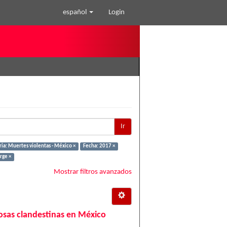
español
Login
Ir
ia: Muertes violentas - México ×
Fecha: 2017 ×
rge ×
Mostrar filtros avanzados
 fosas clandestinas en México