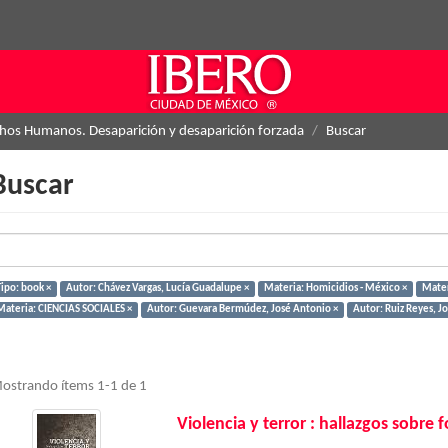
hos Humanos. Desaparición y desaparición forzada
Buscar
Buscar
Tipo: book ×
Autor: Chávez Vargas, Lucía Guadalupe ×
Materia: Homicidios - México ×
Mater
Materia: CIENCIAS SOCIALES ×
Autor: Guevara Bermúdez, José Antonio ×
Autor: Ruiz Reyes, Jo
ostrando ítems 1-1 de 1
Violencia y terror : hallazgos sobre