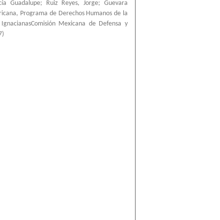
cía Guadalupe
;
Ruiz Reyes, Jorge
;
Guevara
ricana, Programa de Derechos Humanos de la
a IgnacianasComisión Mexicana de Defensa y
7
)