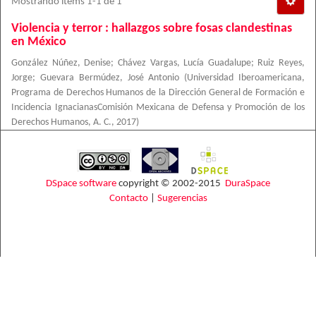
Mostrando ítems 1-1 de 1
Violencia y terror : hallazgos sobre fosas clandestinas
en México
González Núñez, Denise
;
Chávez Vargas, Lucía Guadalupe
;
Ruiz Reyes,
Jorge
;
Guevara Bermúdez, José Antonio
(
Universidad Iberoamericana,
Programa de Derechos Humanos de la Dirección General de Formación e
Incidencia IgnacianasComisión Mexicana de Defensa y Promoción de los
Derechos Humanos, A. C.
,
2017
)
DSpace software
copyright © 2002-2015
DuraSpace
Contacto
|
Sugerencias