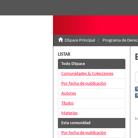
DSpace Principal
Programa de Derec
LISTAR
Todo DSpace
Comunidades & Colecciones
Por fecha de publicación
H
Autores
Títulos
Materias
M
Esta comunidad
Por fecha de publicación