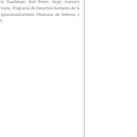
cía Guadalupe
;
Ruiz Reyes, Jorge
;
Guevara
ricana, Programa de Derechos Humanos de la
a IgnacianasComisión Mexicana de Defensa y
7
)