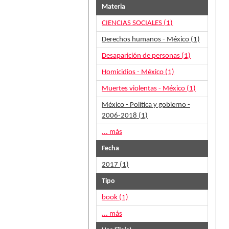
Materia
CIENCIAS SOCIALES (1)
Derechos humanos - México (1)
Desaparición de personas (1)
Homicidios - México (1)
Muertes violentas - México (1)
México - Política y gobierno -
2006-2018 (1)
... más
Fecha
2017 (1)
Tipo
book (1)
... más