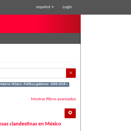
español
Login
Ir
Materia: México - Política y gobierno - 2006-2018 ×
Mostrar filtros avanzados
 fosas clandestinas en México