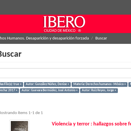
hos Humanos. Desaparición y desaparición forzada
Buscar
Buscar
as File(s): true ×
Autor: González Núñez, Denise ×
Materia: Derechos humanos - México ×
Fecha: 2017 ×
Autor: Guevara Bermúdez, José Antonio ×
Autor: Ruiz Reyes, Jorge ×
ostrando ítems 1-1 de 1
Violencia y terror : hallazgos sobre