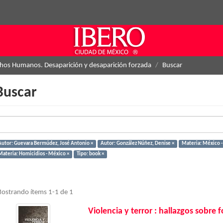
hos Humanos. Desaparición y desaparición forzada
Buscar
Buscar
Autor: Guevara Bermúdez, José Antonio ×
Autor: González Núñez, Denise ×
Materia: México - 
Materia: Homicidios - México ×
Tipo: book ×
ostrando ítems 1-1 de 1
Violencia y terror : hallazgos sobre