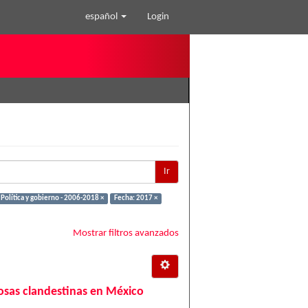
español
Login
Ir
Política y gobierno - 2006-2018 ×
Fecha: 2017 ×
Mostrar filtros avanzados
 fosas clandestinas en México