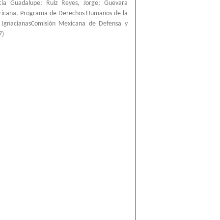
cía Guadalupe
;
Ruiz Reyes, Jorge
;
Guevara
ricana, Programa de Derechos Humanos de la
a IgnacianasComisión Mexicana de Defensa y
7
)