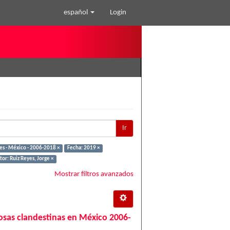
español
Login
Ir
es - México - 2006-2018 ×
Fecha: 2019 ×
or: Ruiz Reyes, Jorge ×
Mostrar filtros avanzados
 fosas clandestinas en México 2006-