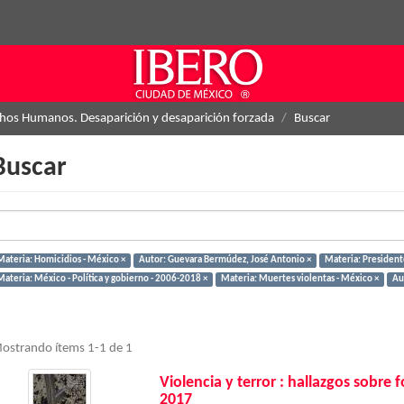
hos Humanos. Desaparición y desaparición forzada
Buscar
Buscar
Materia: Homicidios - México ×
Autor: Guevara Bermúdez, José Antonio ×
Materia: President
Materia: México - Política y gobierno - 2006-2018 ×
Materia: Muertes violentas - México ×
Aut
ostrando ítems 1-1 de 1
Violencia y terror : hallazgos sobre
2017