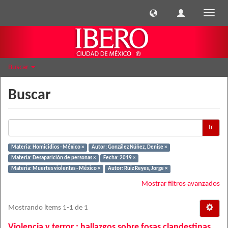
Cambi
naveg
Buscar
Buscar
Ir
Materia: Homicidios - México ×
Autor: González Núñez, Denise ×
Materia: Desaparición de personas ×
Fecha: 2019 ×
Materia: Muertes violentas - México ×
Autor: Ruiz Reyes, Jorge ×
Mostrar filtros avanzados
Mostrando ítems 1-1 de 1
Violencia y terror : hallazgos sobre fosas clandestinas