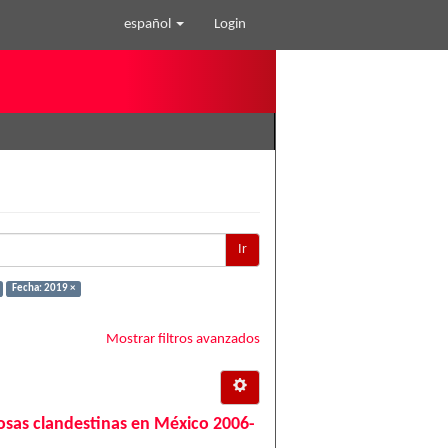
español
Login
Ir
Fecha: 2019 ×
Mostrar filtros avanzados
 fosas clandestinas en México 2006-