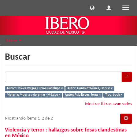
Cambi
naveg
Buscar
Buscar
Ir
Autor: Chávez Vargas, Lucía Guadalupe ×
Autor: González Núñez, Denise ×
Materia: Muertes violentas - México ×
Autor: Ruiz Reyes, Jorge ×
Tipo: book ×
Mostrar filtros avanzados
Mostrando ítems 1-2 de 2
Violencia y terror : hallazgos sobre fosas clandestinas
en México