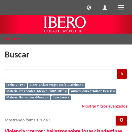
Cambi
naveg
Buscar
Buscar
Ir
Fecha: 2019 ×
Autor: Chávez Vargas, Lucía Guadalupe ×
Materia: Presidentes - México - 2006-2018 ×
Autor: González Núñez, Denise ×
Materia: Homicidios - México ×
Tipo: book ×
Mostrar filtros avanzados
Mostrando ítems 1-1 de 1
Violencia y terror : hallazgos sobre fosas clandestinas