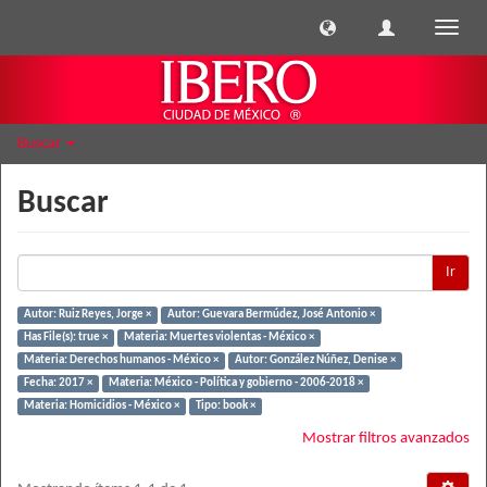
Cambi
naveg
Buscar
Buscar
Ir
Autor: Ruiz Reyes, Jorge ×
Autor: Guevara Bermúdez, José Antonio ×
Has File(s): true ×
Materia: Muertes violentas - México ×
Materia: Derechos humanos - México ×
Autor: González Núñez, Denise ×
Fecha: 2017 ×
Materia: México - Política y gobierno - 2006-2018 ×
Materia: Homicidios - México ×
Tipo: book ×
Mostrar filtros avanzados