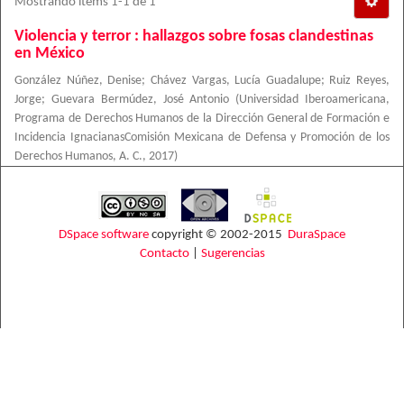
Mostrando ítems 1-1 de 1
Violencia y terror : hallazgos sobre fosas clandestinas
en México
González Núñez, Denise
;
Chávez Vargas, Lucía Guadalupe
;
Ruiz Reyes,
Jorge
;
Guevara Bermúdez, José Antonio
(
Universidad Iberoamericana,
Programa de Derechos Humanos de la Dirección General de Formación e
Incidencia IgnacianasComisión Mexicana de Defensa y Promoción de los
Derechos Humanos, A. C.
,
2017
)
DSpace software
copyright © 2002-2015
DuraSpace
Contacto
|
Sugerencias